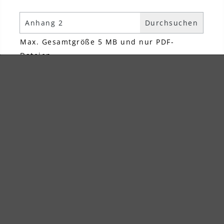
Anhang 2
Max. Gesamtgröße 5 MB und nur PDF-
Dateien
Anhang 3
Max. Gesamtgröße 5 MB und nur PDF-
Dateien
Datenschutz *
Ich habe die
Datenschutzbestimmungen
zur
Kenntnis genommen und die
AGB