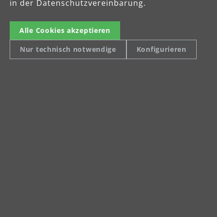
in der Datenschutzvereinbarung.
Fax: +49 (0) 34205 9 27 94 29
info@menzer-tools.com
Alle Cookies akzeptieren
Impressum
Nur technisch notwendige
Konfigurieren
Datenschutz
AGB