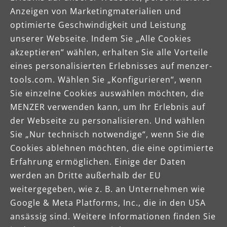
Anzeigen von Marketingmaterialien und
optimierte Geschwindigkeit und Leistung
unserer Webseite. Indem Sie „Alle Cookies
akzeptieren“ wählen, erhalten Sie alle Vorteile
Jetzt Bewerben
eines personalisierten Erlebnisses auf menzer-
tools.com. Wählen Sie „Konfigurieren“, wenn
Sie einzelne Cookies auswählen möchten, die
MENZER verwenden kann, um Ihr Erlebnis auf
der Webseite zu personalisieren. Und wählen
Sie „Nur technisch notwendige“, wenn Sie die
Cookies ablehnen möchten, die eine optimierte
Erfahrung ermöglichen. Einige der Daten
werden an Dritte außerhalb der EU
weitergegeben, wie z. B. an Unternehmen wie
Celsiusstraße 20
Google & Meta Platforms, Inc., die in den USA
04420 Markranstädt
ansässig sind. Weitere Informationen finden Sie
Telefon: +49 (0) 34205 9 27 94 00