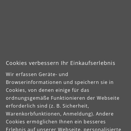
gelesen und bin mit ihnen
einverstanden.
Mit dem Absenden Deiner
Bewerbungsunterlagen stimmst Du
der Speicherung und Nutzung Deiner
Daten im Rahmen des
Bewerbungsprozesses zu. Deine
persönlichen Daten werden gemäß
Cookies verbessern Ihr Einkaufserlebnis
den deutschen
Datenschutzbestimmungen,
Wir erfassen Geräte- und
insbesondere dem
Browserinformationen und speichern sie in
Bundesdatenschutzgesetz und der
Cookies, von denen einige für das
DSGVO gespeichert, verarbeitet und
ordnungsgemäße Funktionieren der Webseite
verwendet.
erforderlich sind (z. B. Sicherheit,
Warenkorbfunktionen, Anmeldung). Andere
Die mit einem Stern (*) markierten Felder
Cookies ermöglichen Ihnen ein besseres
sind Pflichtfelder.
Erlebnis auf unserer Webseite, personalisierte