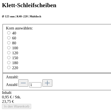
Klett-Schleifscheiben
Ø 125 mm | K40–220 | Multiloch
Korn
auswählen
:
40
60
80
100
120
150
180
220
Anzahl:
Anzahl
Inhalt:
0,95 € / Stk.
23,75 €
In den Warenkorb