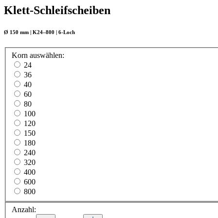
Klett-Schleifscheiben
Ø 150 mm | K24–800 | 6-Loch
Korn
auswählen
:
24
36
40
60
80
100
120
150
180
240
320
400
600
800
Anzahl: