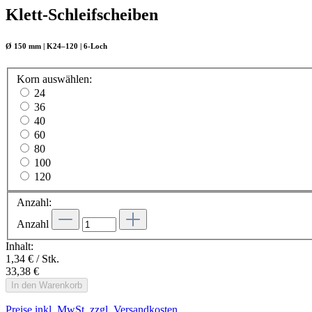
Klett-Schleifscheiben
Ø 150 mm | K24–120 | 6-Loch
Korn
auswählen
:
24
36
40
60
80
100
120
Anzahl:
Anzahl
Inhalt:
1,34 € / Stk.
33,38 €
In den Warenkorb
Preise inkl. MwSt. zzgl. Versandkosten