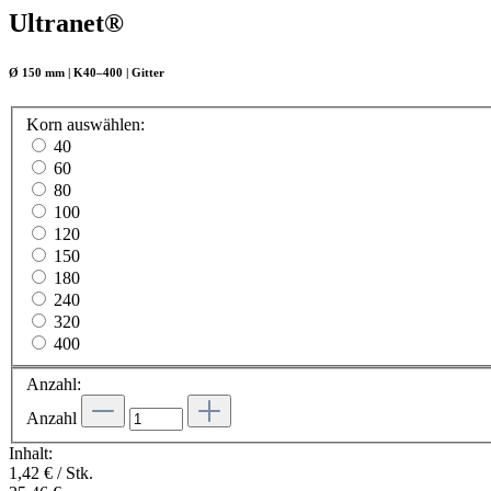
Ultranet®
Ø 150 mm | K40–400 | Gitter
Korn
auswählen
:
40
60
80
100
120
150
180
240
320
400
Anzahl:
Anzahl
Inhalt:
1,42 € / Stk.