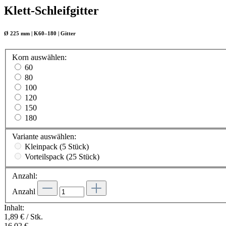
Klett-Schleifgitter
Ø 225 mm | K60–180 | Gitter
Korn
auswählen
:
60
80
100
120
150
180
Variante
auswählen
:
Kleinpack (5 Stück)
Vorteilspack (25 Stück)
Anzahl:
Anzahl
Inhalt:
1,89 € / Stk.
16,02 €