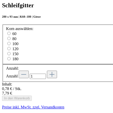
Schleifgitter
280 x 93 mm | K60–180 | Gitter
Korn
auswählen
:
60
80
100
120
150
180
Anzahl:
Anzahl
Inhalt:
0,78 € / Stk.
7,79 €
In den Warenkorb
Preise inkl. MwSt. zzgl. Versandkosten