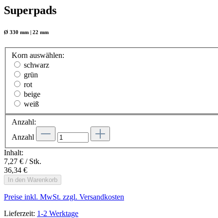
Superpads
Ø 330 mm | 22 mm
Korn
auswählen
:
schwarz
grün
rot
beige
weiß
Anzahl:
Anzahl
Inhalt:
7,27 € / Stk.
36,34 €
In den Warenkorb
Preise inkl. MwSt. zzgl. Versandkosten
Lieferzeit:
1-2 Werktage