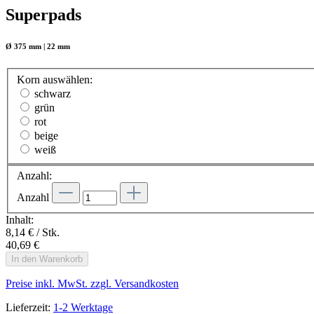
Superpads
Ø 375 mm | 22 mm
Korn
auswählen
:
schwarz
grün
rot
beige
weiß
Anzahl:
Anzahl
Inhalt:
8,14 € / Stk.
40,69 €
In den Warenkorb
Preise inkl. MwSt. zzgl. Versandkosten
Lieferzeit:
1-2 Werktage