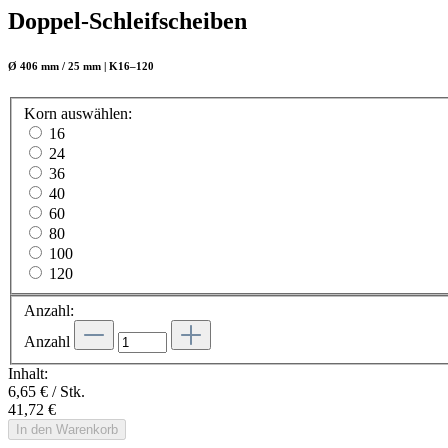
Doppel-Schleifscheiben
Ø 406 mm / 25 mm | K16–120
Korn
auswählen
:
16
24
36
40
60
80
100
120
Anzahl:
Anzahl
Inhalt:
6,65 € / Stk.
41,72 €
In den Warenkorb