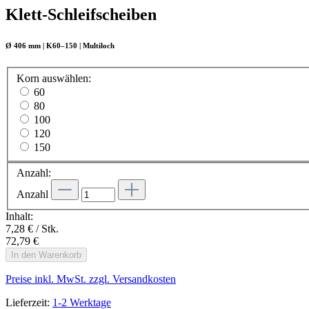
Klett-Schleifscheiben
Ø 406 mm | K60–150 | Multiloch
Korn
auswählen
:
60
80
100
120
150
Anzahl:
Anzahl
Inhalt:
7,28 € / Stk.
72,79 €
In den Warenkorb
Preise inkl. MwSt. zzgl. Versandkosten
Lieferzeit:
1-2 Werktage