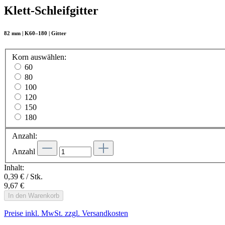
Klett-Schleifgitter
82 mm | K60–180 | Gitter
Korn
auswählen
:
60
80
100
120
150
180
Anzahl:
Anzahl
Inhalt:
0,39 € / Stk.
9,67 €
In den Warenkorb
Preise inkl. MwSt. zzgl. Versandkosten