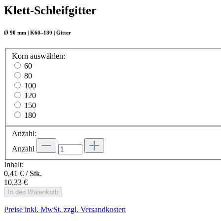
Klett-Schleifgitter
Ø 90 mm | K60–180 | Gitter
Korn
auswählen
:
60
80
100
120
150
180
Anzahl:
Anzahl
Inhalt:
0,41 € / Stk.
10,33 €
In den Warenkorb
Preise inkl. MwSt. zzgl. Versandkosten