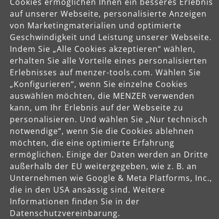
Cookies ermöglichen Ihnen ein besseres Erlebnis
auf unserer Webseite, personalisierte Anzeigen
von Marketingmaterialien und optimierte
Geschwindigkeit und Leistung unserer Webseite.
Indem Sie „Alle Cookies akzeptieren“ wählen,
erhalten Sie alle Vorteile eines personalisierten
Schleifgitter
Erlebnisses auf menzer-tools.com. Wählen Sie
„Konfigurieren“, wenn Sie einzelne Cookies
Ø 375 mm | K60–220 | Gitter
auswählen möchten, die MENZER verwenden
kann, um Ihr Erlebnis auf der Webseite zu
(0)
personalisieren. Und wählen Sie „Nur technisch
Durchschnittliche Bewertung von 0 von 5 Sternen
notwendige“, wenn Sie die Cookies ablehnen
Stein, Beton, Putz
möchten, die eine optimierte Erfahrung
Parkett
ermöglichen. Einige der Daten werden an Dritte
außerhalb der EU weitergegeben, wie z. B. an
54,03 €
Unternehmen wie Google & Meta Platforms, Inc.,
die in den USA ansässig sind. Weitere
Informationen finden Sie in der
Produktdetails
Datenschutzvereinbarung.