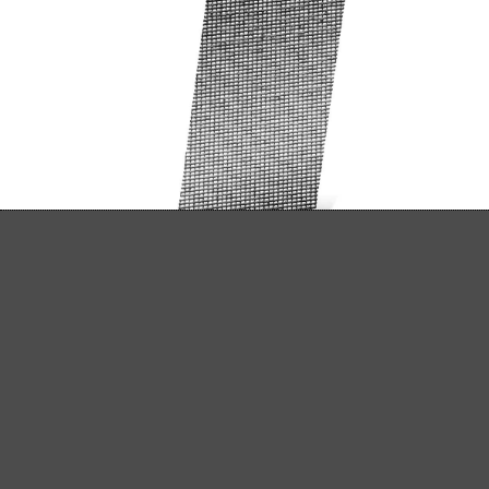
Schleifgitter
280 x 115 mm | K60–180 | Gitter
(0)
Durchschnittliche Bewertung von 0 von 5 Sternen
Stein, Beton, Putz
Gips, Spachtel
Holz
Farbe, Lack