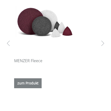
MENZER Fleece
ETS
zum Produkt
z