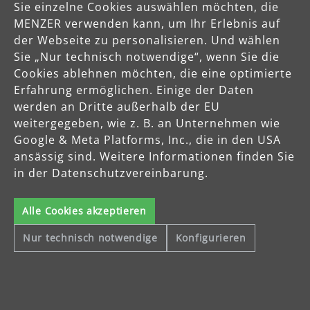
Sie einzelne Cookies auswählen möchten, die
MENZER verwenden kann, um Ihr Erlebnis auf
der Webseite zu personalisieren. Und wählen
Sie „Nur technisch notwendige“, wenn Sie die
Cookies ablehnen möchten, die eine optimierte
Erfahrung ermöglichen. Einige der Daten
werden an Dritte außerhalb der EU
weitergegeben, wie z. B. an Unternehmen wie
Google & Meta Platforms, Inc., die in den USA
mehr erfahren
ansässig sind. Weitere Informationen finden Sie
in der Datenschutzvereinbarung.
Alle Cookies akzeptieren
Über MENZER
Nur technisch notwendige
Konfigurieren
Mit der besonderen Ausrichtung auf die Bearbeitung von
Holzoberflächen und Trockenbauwänden produziert MENZER
hochwertige Schleifgeräte, Industriesauger und Schleifmittel, die
sowohl professionelle Handwerker als auch Heimwerker
europaweit überzeugen.