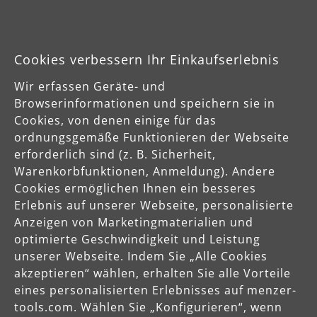
Cookies verbessern Ihr Einkaufserlebnis
Industriesauger
Wir erfassen Geräte- und
Als Komplettanbieter für Schleiftechnik entwickelt MENZER
High-End Industriesauger für die Staubklassen L, M und H,
Browserinformationen und speichern sie in
die sowohl als eigenständige Industriestaubsauger als auch
Cookies, von denen einige für das
in Verbindung mit den MENZER Schleifgeräten einsetzbar
ordnungsgemäße Funktionieren der Webseite
sind.
erforderlich sind (z. B. Sicherheit,
Warenkorbfunktionen, Anmeldung). Andere
Cookies ermöglichen Ihnen ein besseres
Erlebnis auf unserer Webseite, personalisierte
Anzeigen von Marketingmaterialien und
optimierte Geschwindigkeit und Leistung
unserer Webseite. Indem Sie „Alle Cookies
akzeptieren“ wählen, erhalten Sie alle Vorteile
eines personalisierten Erlebnisses auf menzer-
tools.com. Wählen Sie „Konfigurieren“, wenn