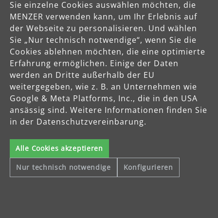
Sie einzelne Cookies auswählen möchten, die
MENZER verwenden kann, um Ihr Erlebnis auf
der Webseite zu personalisieren. Und wählen
Sie „Nur technisch notwendige“, wenn Sie die
Cookies ablehnen möchten, die eine optimierte
Erfahrung ermöglichen. Einige der Daten
werden an Dritte außerhalb der EU
weitergegeben, wie z. B. an Unternehmen wie
Google & Meta Platforms, Inc., die in den USA
mehr erfahren
ansässig sind. Weitere Informationen finden Sie
in der Datenschutzvereinbarung.
Alle Cookies akzeptieren
Über MENZER
Nur technisch notwendige
Konfigurieren
Mit der besonderen Ausrichtung auf die Bearbeitung von
Holzoberflächen und Trockenbauwänden produziert MENZER
hochwertige Schleifgeräte, Industriesauger und Schleifmittel, die
sowohl professionelle Handwerker als auch Heimwerker
europaweit überzeugen.