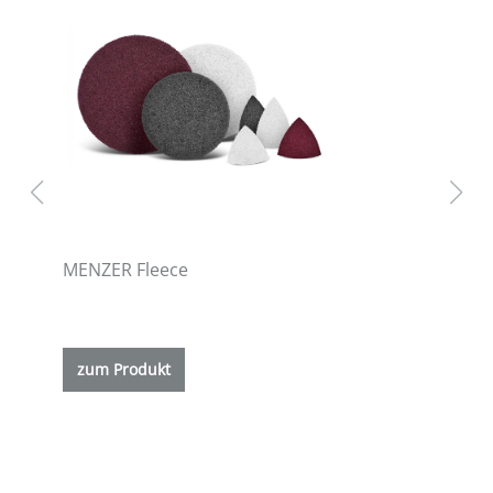
MENZER Fleece
ETS
zum Produkt
z