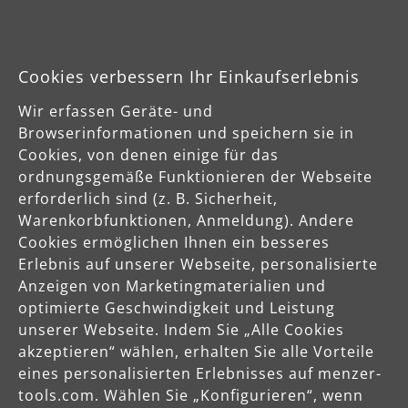
Cookies verbessern Ihr Einkaufserlebnis
Industriesauger
Wir erfassen Geräte- und
Als Komplettanbieter für Schleiftechnik entwickelt MENZER
High-End Industriesauger für die Staubklassen L, M und H,
Browserinformationen und speichern sie in
die sowohl als eigenständige Industriestaubsauger als auch
Cookies, von denen einige für das
in Verbindung mit den MENZER Schleifgeräten einsetzbar
ordnungsgemäße Funktionieren der Webseite
sind.
erforderlich sind (z. B. Sicherheit,
Warenkorbfunktionen, Anmeldung). Andere
Cookies ermöglichen Ihnen ein besseres
Erlebnis auf unserer Webseite, personalisierte
Anzeigen von Marketingmaterialien und
optimierte Geschwindigkeit und Leistung
unserer Webseite. Indem Sie „Alle Cookies
akzeptieren“ wählen, erhalten Sie alle Vorteile
eines personalisierten Erlebnisses auf menzer-
tools.com. Wählen Sie „Konfigurieren“, wenn