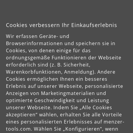
Cookies verbessern Ihr Einkaufserlebnis
Industriesauger
Wir erfassen Geräte- und
Als Komplettanbieter für Schleiftechnik entwickelt MENZER
High-End Industriesauger für die Staubklassen L, M und H,
Browserinformationen und speichern sie in
die sowohl als eigenständige Industriestaubsauger als auch
Cookies, von denen einige für das
in Verbindung mit den MENZER Schleifgeräten einsetzbar
ordnungsgemäße Funktionieren der Webseite
sind.
erforderlich sind (z. B. Sicherheit,
Warenkorbfunktionen, Anmeldung). Andere
Cookies ermöglichen Ihnen ein besseres
Erlebnis auf unserer Webseite, personalisierte
Anzeigen von Marketingmaterialien und
optimierte Geschwindigkeit und Leistung
unserer Webseite. Indem Sie „Alle Cookies
akzeptieren“ wählen, erhalten Sie alle Vorteile
eines personalisierten Erlebnisses auf menzer-
tools.com. Wählen Sie „Konfigurieren“, wenn