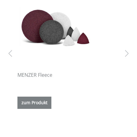
MENZER Fleece
ETS
zum Produkt
z