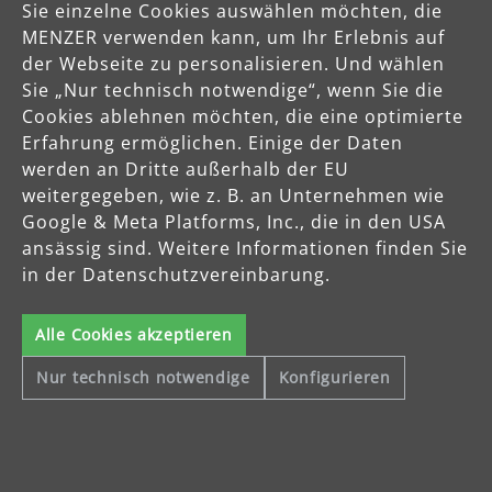
Sie einzelne Cookies auswählen möchten, die
MENZER verwenden kann, um Ihr Erlebnis auf
der Webseite zu personalisieren. Und wählen
Sie „Nur technisch notwendige“, wenn Sie die
Cookies ablehnen möchten, die eine optimierte
Erfahrung ermöglichen. Einige der Daten
werden an Dritte außerhalb der EU
weitergegeben, wie z. B. an Unternehmen wie
Google & Meta Platforms, Inc., die in den USA
mehr erfahren
ansässig sind. Weitere Informationen finden Sie
in der Datenschutzvereinbarung.
Alle Cookies akzeptieren
Über MENZER
Nur technisch notwendige
Konfigurieren
Mit der besonderen Ausrichtung auf die Bearbeitung von
Holzoberflächen und Trockenbauwänden produziert MENZER
hochwertige Schleifgeräte, Industriesauger und Schleifmittel, die
sowohl professionelle Handwerker als auch Heimwerker
europaweit überzeugen.