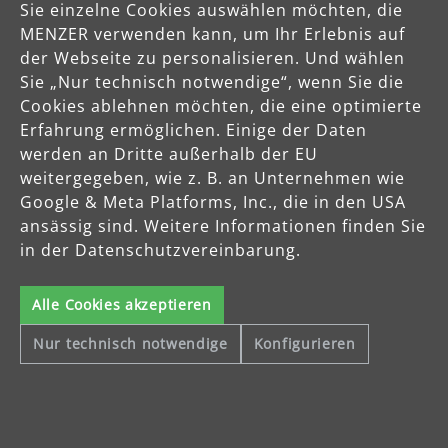
Sie einzelne Cookies auswählen möchten, die
MENZER verwenden kann, um Ihr Erlebnis auf
der Webseite zu personalisieren. Und wählen
Sie „Nur technisch notwendige“, wenn Sie die
Cookies ablehnen möchten, die eine optimierte
Erfahrung ermöglichen. Einige der Daten
werden an Dritte außerhalb der EU
weitergegeben, wie z. B. an Unternehmen wie
Google & Meta Platforms, Inc., die in den USA
mehr erfahren
ansässig sind. Weitere Informationen finden Sie
in der Datenschutzvereinbarung.
Alle Cookies akzeptieren
Über MENZER
Nur technisch notwendige
Konfigurieren
Mit der besonderen Ausrichtung auf die Bearbeitung von
Holzoberflächen und Trockenbauwänden produziert MENZER
hochwertige Schleifgeräte, Industriesauger und Schleifmittel, die
sowohl professionelle Handwerker als auch Heimwerker
europaweit überzeugen.