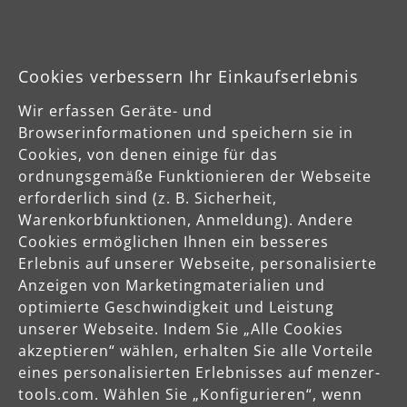
Cookies verbessern Ihr Einkaufserlebnis
Industriesauger
Wir erfassen Geräte- und
Als Komplettanbieter für Schleiftechnik entwickelt MENZER
High-End Industriesauger für die Staubklassen L, M und H,
Browserinformationen und speichern sie in
die sowohl als eigenständige Industriestaubsauger als auch
Cookies, von denen einige für das
in Verbindung mit den MENZER Schleifgeräten einsetzbar
ordnungsgemäße Funktionieren der Webseite
sind.
erforderlich sind (z. B. Sicherheit,
Warenkorbfunktionen, Anmeldung). Andere
Cookies ermöglichen Ihnen ein besseres
Erlebnis auf unserer Webseite, personalisierte
Anzeigen von Marketingmaterialien und
optimierte Geschwindigkeit und Leistung
unserer Webseite. Indem Sie „Alle Cookies
akzeptieren“ wählen, erhalten Sie alle Vorteile
eines personalisierten Erlebnisses auf menzer-
tools.com. Wählen Sie „Konfigurieren“, wenn