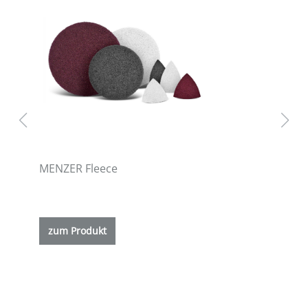
MENZER Fleece
ETS
zum Produkt
z