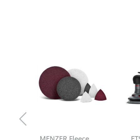
MENZER Fleece
ET