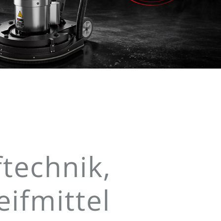
ftechnik,
ifmittel