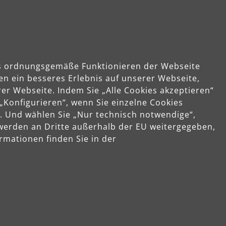
das ordnungsgemäße Funktionieren der Webseite
en ein besseres Erlebnis auf unserer Webseite,
er Webseite. Indem Sie „Alle Cookies akzeptieren“
 „Konfigurieren“, wenn Sie einzelne Cookies
hleifer
. Und wählen Sie „Nur technisch notwendige“,
 werden an Dritte außerhalb der EU weitergegeben,
rlich: Wandschleifer und
rmationen finden Sie in der
ebiet sind sie als kompakte
alsschleifer erhältlich – oft auch
bei existieren Schleifgeräte in:
hen verschiedener Raumhöhen,
ugung &
von externen Saugern.