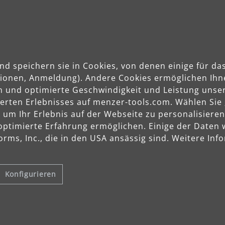
nd speichern sie in Cookies, von denen einige für 
ktionen, Anmeldung). Andere Cookies ermöglichen Ihn
n und optimierte Geschwindigkeit und Leistung unser
sierten Erlebnisses auf menzer-tools.com. Wählen Sie
Trockenbausc
m Ihr Erlebnis auf der Webseite zu personalisieren
optimierte Erfahrung ermöglichen. Einige der Daten
Im Trockenbau sind sie unentbeh
rms, Inc., die in den USA ansässig sind. Weitere Info
Deckenschleifer. Je nach Einsatzg
Trockenbauschleifer und als Langh
als Schleifgiraffen bezeichnet. Da
Konfigurieren
variabler Länge zum Erreic
mit oder ohne Wechselkopf,
mit integrierter Staubabsa
mit Adapter zum Anschluss 