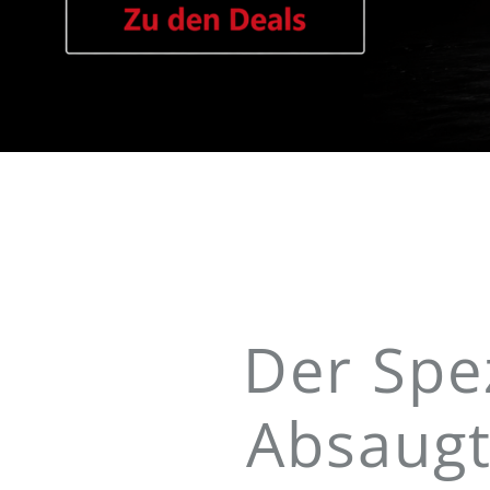
Der Spez
Absaugt