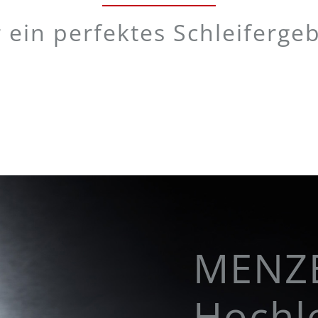
 ein perfektes Schleiferge
MENZ
Hochle