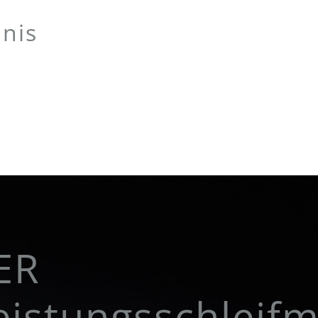
bnis
ER
istungsschleifmi