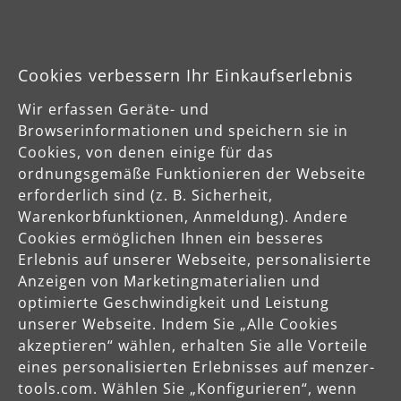
Cookies verbessern Ihr Einkaufserlebnis
Industriesauger
Wir erfassen Geräte- und
Als Komplettanbieter für Schleiftechnik entwickelt MENZER
High-End Industriesauger für die Staubklassen L, M und H,
Browserinformationen und speichern sie in
die sowohl als eigenständige Industriestaubsauger als auch
Cookies, von denen einige für das
in Verbindung mit den MENZER Schleifgeräten einsetzbar
ordnungsgemäße Funktionieren der Webseite
sind.
erforderlich sind (z. B. Sicherheit,
Warenkorbfunktionen, Anmeldung). Andere
Cookies ermöglichen Ihnen ein besseres
Erlebnis auf unserer Webseite, personalisierte
Anzeigen von Marketingmaterialien und
optimierte Geschwindigkeit und Leistung
unserer Webseite. Indem Sie „Alle Cookies
akzeptieren“ wählen, erhalten Sie alle Vorteile
eines personalisierten Erlebnisses auf menzer-
tools.com. Wählen Sie „Konfigurieren“, wenn