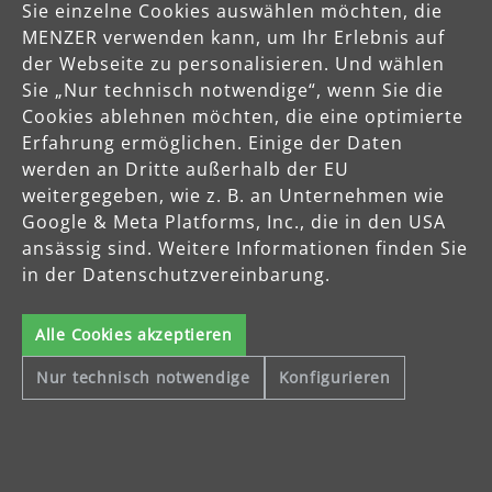
Sie einzelne Cookies auswählen möchten, die
MENZER verwenden kann, um Ihr Erlebnis auf
der Webseite zu personalisieren. Und wählen
Sie „Nur technisch notwendige“, wenn Sie die
Cookies ablehnen möchten, die eine optimierte
Erfahrung ermöglichen. Einige der Daten
werden an Dritte außerhalb der EU
weitergegeben, wie z. B. an Unternehmen wie
Google & Meta Platforms, Inc., die in den USA
mehr erfahren
ansässig sind. Weitere Informationen finden Sie
in der Datenschutzvereinbarung.
Alle Cookies akzeptieren
Über MENZER
Nur technisch notwendige
Konfigurieren
Mit der besonderen Ausrichtung auf die Bearbeitung von
Holzoberflächen und Trockenbauwänden produziert MENZER
hochwertige Schleifgeräte, Industriesauger und Schleifmittel, die
sowohl professionelle Handwerker als auch Heimwerker
europaweit überzeugen.