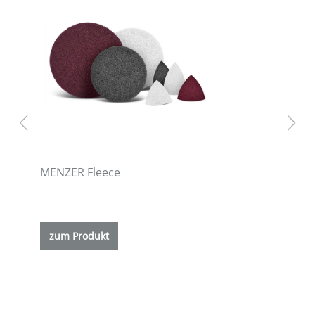
MENZER Fleece
ETS
zum Produkt
z