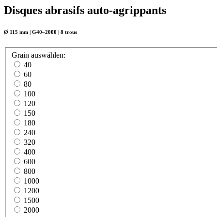
Disques abrasifs auto-agrippants
Ø 115 mm | G40–2000 | 8 trous
Grain
auswählen
:
40
60
80
100
120
150
180
240
320
400
600
800
1000
1200
1500
2000