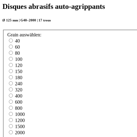
Disques abrasifs auto-agrippants
Ø 125 mm | G40–2000 | 17 trous
Grain
auswählen
:
40
60
80
100
120
150
180
240
320
400
600
800
1000
1200
1500
2000