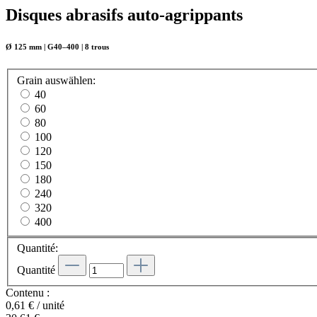
Disques abrasifs auto-agrippants
Ø 125 mm | G40–400 | 8 trous
Grain
auswählen
:
40
60
80
100
120
150
180
240
320
400
Quantité:
Quantité
Contenu :
0,61 € / unité