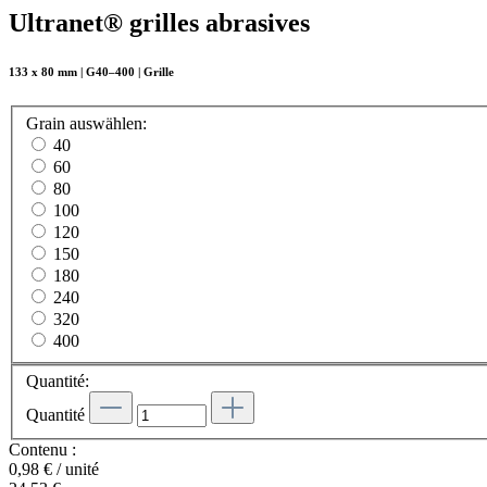
Ultranet® grilles abrasives
133 x 80 mm | G40–400 | Grille
Grain
auswählen
:
40
60
80
100
120
150
180
240
320
400
Quantité:
Quantité
Contenu :
0,98 € / unité