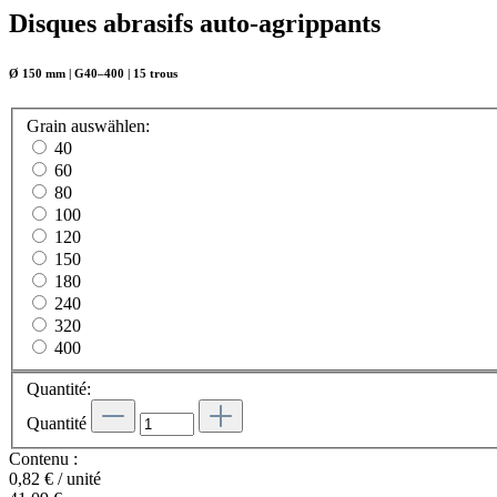
Disques abrasifs auto-agrippants
Ø 150 mm | G40–400 | 15 trous
Grain
auswählen
:
40
60
80
100
120
150
180
240
320
400
Quantité:
Quantité
Contenu :
0,82 € / unité