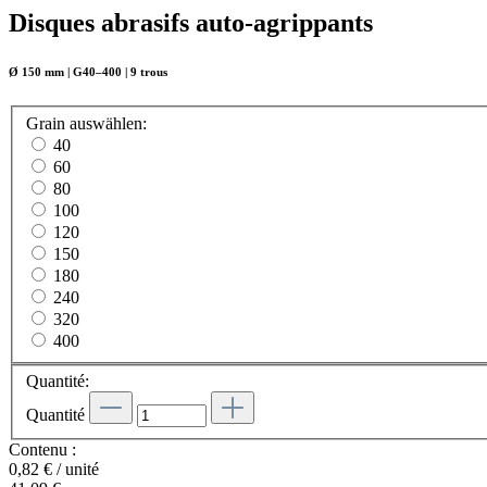
Disques abrasifs auto-agrippants
Ø 150 mm | G40–400 | 9 trous
Grain
auswählen
:
40
60
80
100
120
150
180
240
320
400
Quantité:
Quantité
Contenu :
0,82 € / unité