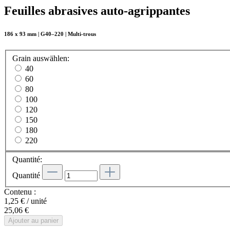
Feuilles abrasives auto-agrippantes
186 x 93 mm | G40–220 | Multi-trous
Grain
auswählen
:
40
60
80
100
120
150
180
220
Quantité:
Quantité
Contenu :
1,25 € / unité
25,06 €
Ajouter au panier