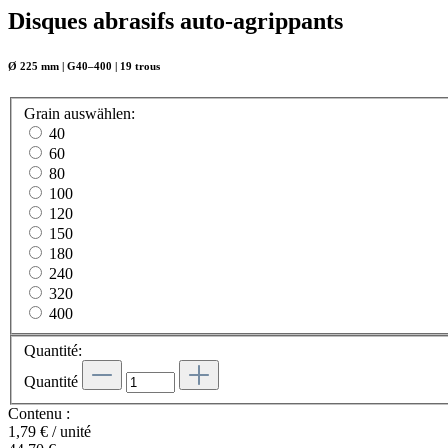
Disques abrasifs auto-agrippants
Ø 225 mm | G40–400 | 19 trous
Grain
auswählen
:
40
60
80
100
120
150
180
240
320
400
Quantité:
Quantité
Contenu :
1,79 € / unité