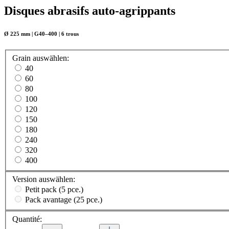
Disques abrasifs auto-agrippants
Ø 225 mm | G40–400 | 6 trous
Grain
auswählen
:
40
60
80
100
120
150
180
240
320
400
Version
auswählen
:
Petit pack (5 pce.)
Pack avantage (25 pce.)
Quantité: