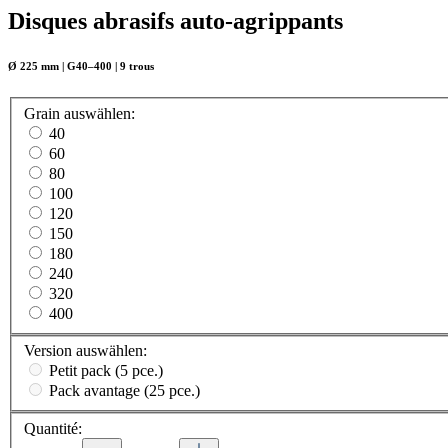
Disques abrasifs auto-agrippants
Ø 225 mm | G40–400 | 9 trous
Grain
auswählen
:
40
60
80
100
120
150
180
240
320
400
Version
auswählen
:
Petit pack (5 pce.)
Pack avantage (25 pce.)
Quantité: