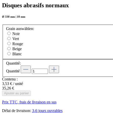
Disques abrasifs normaux
Ø 330 mm | 10 mm
Grain
auswählen
:
Noir
Vert
Rouge
Beige
Blanc
Quantité:
Quantité
Contenu :
3,53 € / unité
35,26 €
Ajouter au panier
Prix TTC, frais de livraison en sus
Délai de livraison:
3-6 jours ouvrables