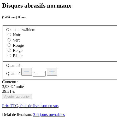
Disques abrasifs normaux
Ø 406 mm | 10 mm
Grain
auswählen
:
Noir
Vert
Rouge
Beige
Blanc
Quantité:
Quantité
Contenu :
3,93 € / unité
39,31 €
Ajouter au panier
Prix TTC, frais de livraison en sus
Délai de livraison:
3-6 jours ouvrables