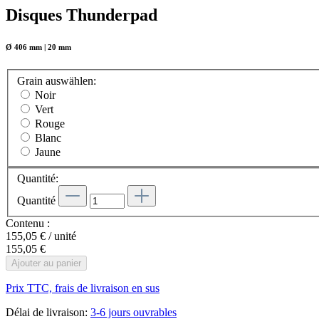
Disques Thunderpad
Ø 406 mm | 20 mm
Grain
auswählen
:
Noir
Vert
Rouge
Blanc
Jaune
Quantité:
Quantité
Contenu :
155,05 € / unité
155,05 €
Ajouter au panier
Prix TTC, frais de livraison en sus
Délai de livraison:
3-6 jours ouvrables