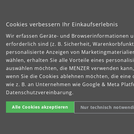
Kontakt
Cookies verbessern Ihr Einkaufserlebnis
Wir erfassen Geräte- und Browserinformationen u
Kostenvoranschlag
erforderlich sind (z. B. Sicherheit, Warenkorbfun
personalisierte Anzeigen von Marketingmaterialie
L'Entrepôt du Bricolage
wählen, erhalten Sie alle Vorteile eines personali
auswählen möchten, die MENZER verwenden kann, u
wenn Sie die Cookies ablehnen möchten, die eine 
Langhalsschleifer
wie z. B. an Unternehmen wie Google & Meta Platfo
Datenschutzvereinbarung.
Lapeyre Quincaillerie
Alle Cookies akzeptieren
Nur technisch notwend
Legallais