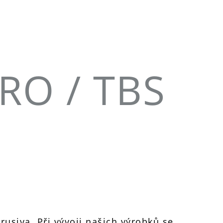
PRO / TBS
usiva. Při vývoji našich výrobků se