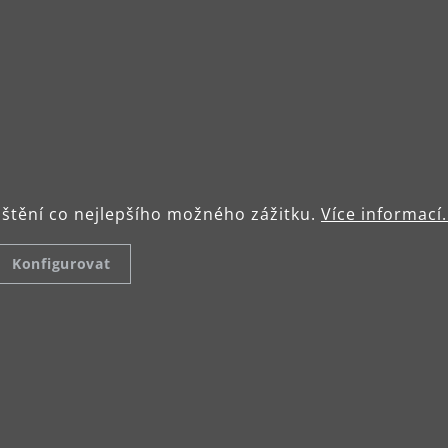
ištění co nejlepšího možného zážitku.
Více informací.
rusné
Sada pro
Unive
Konfigurovat
ro
odsávání
adapt
5 AV
Sada vnitřní a
Adaptér
vnější brašny s
připojen
ný hrot
certifikací M pro
jiných v
vy pro
AV vybavení
V