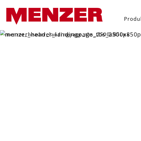
yhledávání
Přeskočit na hlavní navigaci
Produ