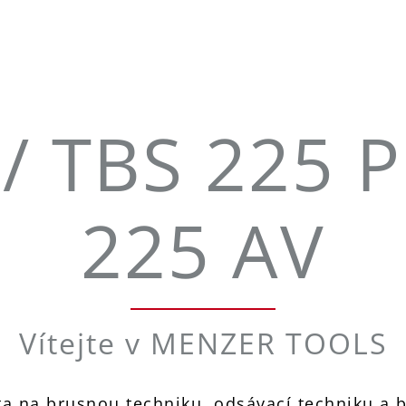
/ TBS 225 
225 AV
Vítejte v MENZER TOOLS
a na brusnou techniku, odsávací techniku a br