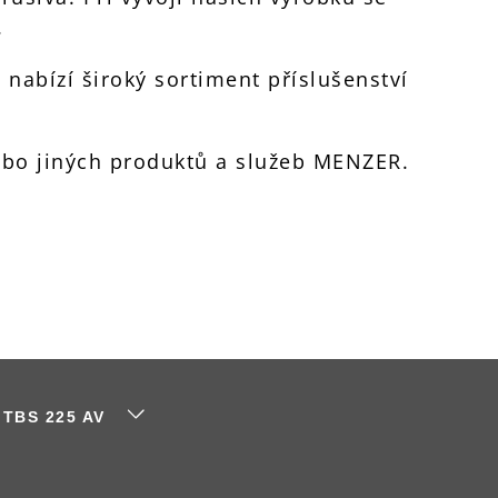
.
nabízí široký sortiment příslušenství
nebo jiných produktů a služeb MENZER.
í TBS 225 AV