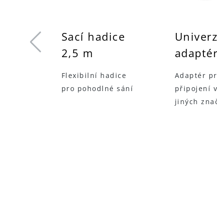
sné
Sací hadice
Univerz
o
2,5 m
adapté
Flexibilní hadice
Adaptér p
pro pohodlné sání
připojení 
jiných zna
 hrot
 pro
ěny a