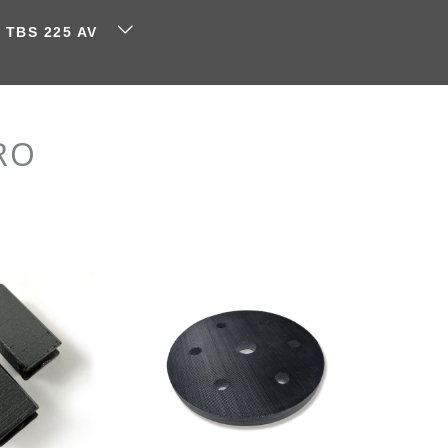
a TBS 225 AV
PRO