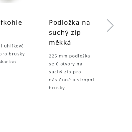
ifkohle
Podložka na
Vým
suchý zip
pod
měkká
bru
í uhlíkové
kot
pro brusky
225 mm podložka
okarton
se 6 otvory na
(225m
suchý zip pro
brusn
nástěnné a stropní
pro po
brusky
podlo
Soft