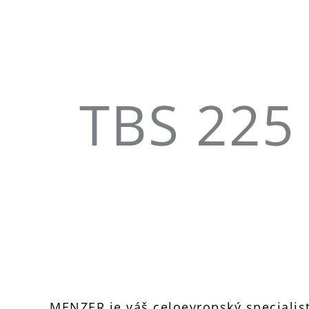
TBS 225 
MENZER je váš celoevropský specialist