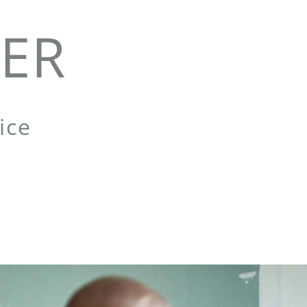
ZER
ice