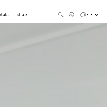
CS
ntakt
Shop