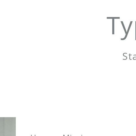
Ty
St