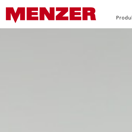
yhledávání
Přeskočit na hlavní navigaci
Produ