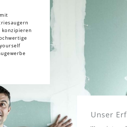
mit
triesaugern
b konzipieren
hochwertige
yourself
Baugewerbe
Unser Er