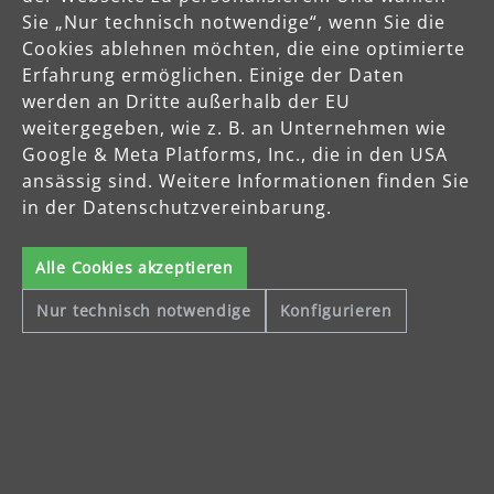
Mo-Do: 8-16 Uhr
Sie „Nur technisch notwendige“, wenn Sie die
Fr: 8-14 Uhr
Cookies ablehnen möchten, die eine optimierte
Erfahrung ermöglichen. Einige der Daten
werden an Dritte außerhalb der EU
Produkte
weitergegeben, wie z. B. an Unternehmen wie
Google & Meta Platforms, Inc., die in den USA
ansässig sind. Weitere Informationen finden Sie
Service
in der Datenschutzvereinbarung.
Unternehmen
Alle Cookies akzeptieren
Nur technisch notwendige
Konfigurieren
Celsiusstraße 20
04420 Markranstädt
Telefon: +49 (0) 34205 9 27 94 00