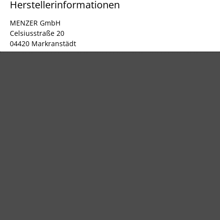
Herstellerinformationen
MENZER GmbH
Celsiusstraße 20
04420 Markranstädt
DE
info@menzer-tools.com
Verantwortliche Person für die EU
MENZER GmbH
Celsiusstraße 20
04420 Markranstädt
DE
info@menzer-tools.com
Produktsicherheit