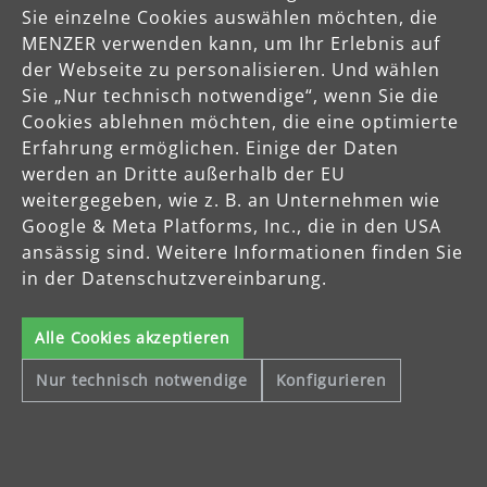
Sie einzelne Cookies auswählen möchten, die
MENZER verwenden kann, um Ihr Erlebnis auf
der Webseite zu personalisieren. Und wählen
Sie „Nur technisch notwendige“, wenn Sie die
Cookies ablehnen möchten, die eine optimierte
Normalpads
Erfahrung ermöglichen. Einige der Daten
Ø 375 mm | 10 mm
werden an Dritte außerhalb der EU
weitergegeben, wie z. B. an Unternehmen wie
(0)
Google & Meta Platforms, Inc., die in den USA
Durchschnittliche Bewertung von 0 von 5 Sternen
ansässig sind. Weitere Informationen finden Sie
Normalpads, passend für Einscheibenmaschinen
in der Datenschutzvereinbarung.
Alle Cookies akzeptieren
ab
35,78 €
Nur technisch notwendige
Konfigurieren
Produktdetails
Variante wählen