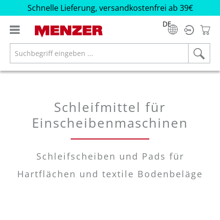
Schnelle Lieferung, versandkostenfrei ab 39€
alt springen
DE
Schleifmittel für
Einscheibenmaschinen
Schleifscheiben und Pads für
Hartflächen und textile Bodenbeläge