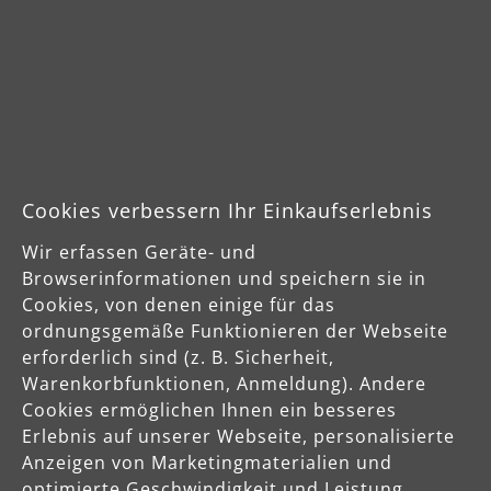
Cookies verbessern Ihr Einkaufserlebnis
Wir erfassen Geräte- und
Browserinformationen und speichern sie in
Cookies, von denen einige für das
ordnungsgemäße Funktionieren der Webseite
erforderlich sind (z. B. Sicherheit,
Warenkorbfunktionen, Anmeldung). Andere
Cookies ermöglichen Ihnen ein besseres
Erlebnis auf unserer Webseite, personalisierte
MENZER Philosophie
Anzeigen von Marketingmaterialien und
optimierte Geschwindigkeit und Leistung
Unser Anspruch ist es, unseren Kunden starke Produkte