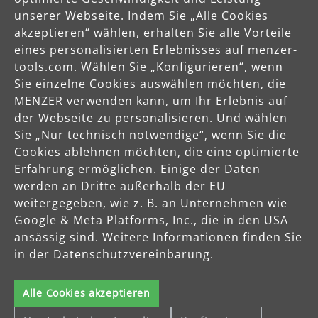
mit starkem Service und starken Preisen zu bieten - nicht
unserer Webseite. Indem Sie „Alle Cookies
nur für den engagierten Heimwerker, sondern auch für
akzeptieren“ wählen, erhalten Sie alle Vorteile
den professionellen Handwerker.
eines personalisierten Erlebnisses auf menzer-
tools.com. Wählen Sie „Konfigurieren“, wenn
Unsere Unternehmensphilosophie
Sie einzelne Cookies auswählen möchten, die
MENZER verwenden kann, um Ihr Erlebnis auf
der Webseite zu personalisieren. Und wählen
Sie „Nur technisch notwendige“, wenn Sie die
Cookies ablehnen möchten, die eine optimierte
Erfahrung ermöglichen. Einige der Daten
werden an Dritte außerhalb der EU
weitergegeben, wie z. B. an Unternehmen wie
Google & Meta Platforms, Inc., die in den USA
ansässig sind. Weitere Informationen finden Sie
Sichere Zahlungsarten
in der Datenschutzvereinbarung.
Vorkasse
Alle Cookies akzeptieren