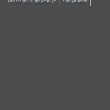
Nur technisch notwendige
Konfigurieren
Schnelle Lieferung
Käuferschutz
Servicezeiten
Mo-Do: 8-16 Uhr
Fr: 8-14 Uhr
Produkte
Service