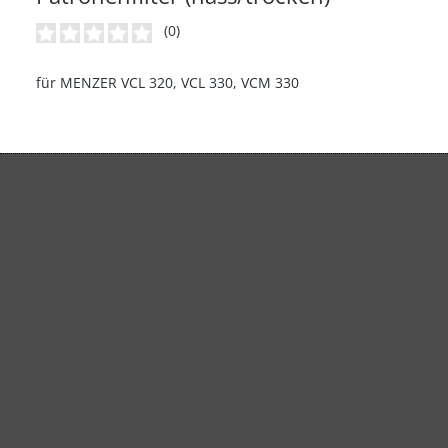
(0)
Durchschnittliche Bewertung von 0 von 5 Sternen
für MENZER VCL 320, VCL 330, VCM 330
23,90 €
Produktdetails
In den Warenkorb