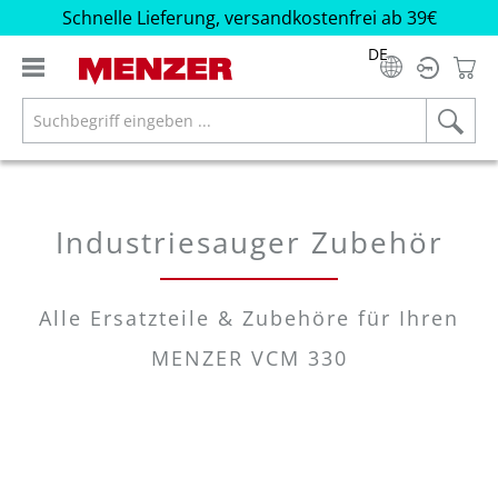
Schnelle Lieferung, versandkostenfrei ab 39€
alt springen
DE
Industriesauger Zubehör
Alle Ersatzteile & Zubehöre für Ihren
MENZER VCM 330