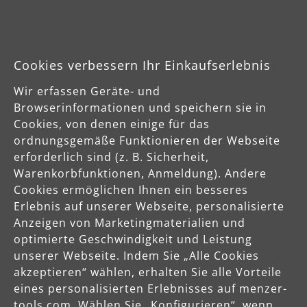
Cookies verbessern Ihr Einkaufserlebnis
Saugschlauch (antistatisch) Ø32 mm
x 3 m
Wir erfassen Geräte- und
Browserinformationen und speichern sie in
(0)
Cookies, von denen einige für das
Durchschnittliche Bewertung von 0 von 5 Sternen
ordnungsgemäße Funktionieren der Webseite
für MENZER VCL 320, VCL 330, VCM 330
erforderlich sind (z. B. Sicherheit,
Warenkorbfunktionen, Anmeldung). Andere
Cookies ermöglichen Ihnen ein besseres
Erlebnis auf unserer Webseite, personalisierte
46,35 €
Anzeigen von Marketingmaterialien und
optimierte Geschwindigkeit und Leistung
Produktdetails
unserer Webseite. Indem Sie „Alle Cookies
akzeptieren“ wählen, erhalten Sie alle Vorteile
eines personalisierten Erlebnisses auf menzer-
In den Warenkorb
tools.com. Wählen Sie „Konfigurieren“, wenn