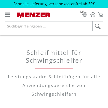
Schnelle Lieferung, versandkostenfrei ab 39€
alt springen
DE
Schleifmittel für
Schwingschleifer
Leistungsstarke Schleifbögen für alle
Anwendungsbereiche von
Schwingschleifern