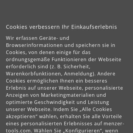
Klett-Schleifblätter
Cookies verbessern Ihr Einkaufserlebnis
180 x 93 mm | K40–400 | 8-Loch
Wir erfassen Geräte- und
(0)
Browserinformationen und speichern sie in
Durchschnittliche Bewertung von 0 von 5 Sternen
Cookies, von denen einige für das
Gips, Spachtel
ordnungsgemäße Funktionieren der Webseite
Farbe, Lack
erforderlich sind (z. B. Sicherheit,
Holz
Warenkorbfunktionen, Anmeldung). Andere
ab
24,95 €
Cookies ermöglichen Ihnen ein besseres
Erlebnis auf unserer Webseite, personalisierte
Anzeigen von Marketingmaterialien und
Produktdetails
optimierte Geschwindigkeit und Leistung
unserer Webseite. Indem Sie „Alle Cookies
Variante wählen
akzeptieren“ wählen, erhalten Sie alle Vorteile
eines personalisierten Erlebnisses auf menzer-
tools.com. Wählen Sie „Konfigurieren“, wenn