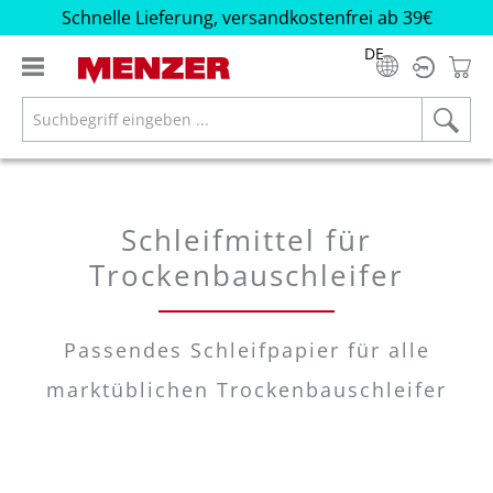
Schnelle Lieferung, versandkostenfrei ab 39€
alt springen
DE
Schleifmittel für
Trockenbauschleifer
Passendes Schleifpapier für alle
marktüblichen Trockenbauschleifer