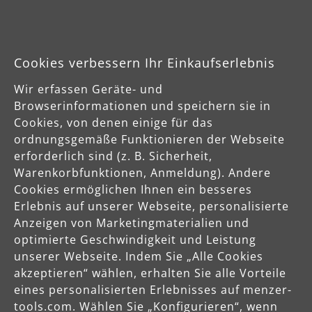
(0)
Durchschnittliche Bewertung von 0 von 5 Sternen
Holz
Cookies verbessern Ihr Einkaufserlebnis
Gips, Spachtel
Kunststoff
Wir erfassen Geräte- und
Farbe, Lack
Browserinformationen und speichern sie in
Stein, Beton, Putz
Cookies, von denen einige für das
Metall
ordnungsgemäße Funktionieren der Webseite
ab
14,84 €
erforderlich sind (z. B. Sicherheit,
Warenkorbfunktionen, Anmeldung). Andere
Cookies ermöglichen Ihnen ein besseres
Produktdetails
Erlebnis auf unserer Webseite, personalisierte
Anzeigen von Marketingmaterialien und
Variante wählen
optimierte Geschwindigkeit und Leistung
unserer Webseite. Indem Sie „Alle Cookies
akzeptieren“ wählen, erhalten Sie alle Vorteile
eines personalisierten Erlebnisses auf menzer-
tools.com. Wählen Sie „Konfigurieren“, wenn