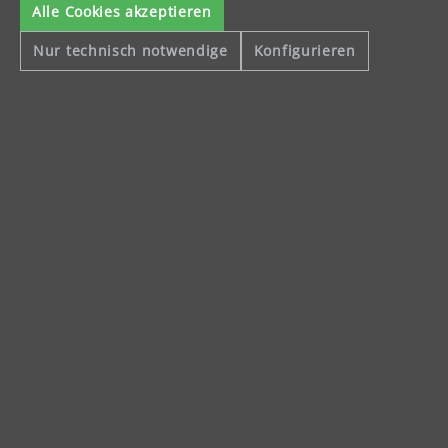
Alle Cookies akzeptieren
Nur technisch notwendige
Konfigurieren
Celsiusstraße 20
04420 Markranstädt
Telefon: +49 (0) 34205 9 27 94 00
Fax: +49 (0) 34205 9 27 94 29
info@menzer-tools.com
Impressum
Datenschutzerklärung
Allgemeine Geschäftsbedingungen
Widerrufsbelehrung
Alle Preise inkl. gesetzl. Mehrwertsteuer und ggf. zzgl.
Versandkosten
.