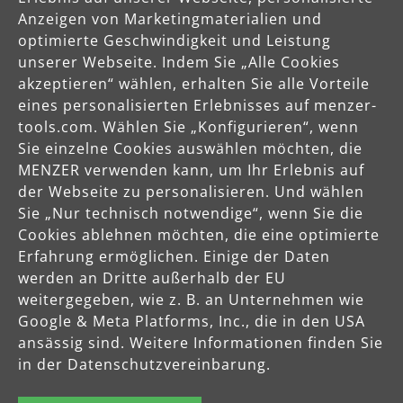
Anzeigen von Marketingmaterialien und
optimierte Geschwindigkeit und Leistung
unserer Webseite. Indem Sie „Alle Cookies
Käuferschutz
akzeptieren“ wählen, erhalten Sie alle Vorteile
Servicezeiten
eines personalisierten Erlebnisses auf menzer-
tools.com. Wählen Sie „Konfigurieren“, wenn
Mo-Do: 8-16 Uhr
Sie einzelne Cookies auswählen möchten, die
Fr: 8-14 Uhr
MENZER verwenden kann, um Ihr Erlebnis auf
der Webseite zu personalisieren. Und wählen
Sie „Nur technisch notwendige“, wenn Sie die
Produkte
Cookies ablehnen möchten, die eine optimierte
Erfahrung ermöglichen. Einige der Daten
werden an Dritte außerhalb der EU
Service
weitergegeben, wie z. B. an Unternehmen wie
Google & Meta Platforms, Inc., die in den USA
Unternehmen
ansässig sind. Weitere Informationen finden Sie
in der Datenschutzvereinbarung.