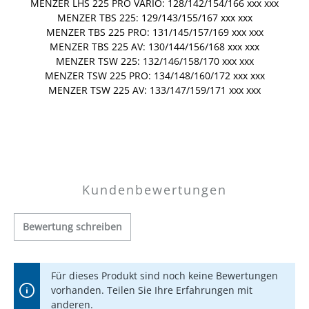
MENZER LHS 225 PRO VARIO: 128/142/154/166 xxx xxx
MENZER TBS 225: 129/143/155/167 xxx xxx
MENZER TBS 225 PRO: 131/145/157/169 xxx xxx
MENZER TBS 225 AV: 130/144/156/168 xxx xxx
MENZER TSW 225: 132/146/158/170 xxx xxx
MENZER TSW 225 PRO: 134/148/160/172 xxx xxx
MENZER TSW 225 AV: 133/147/159/171 xxx xxx
Kundenbewertungen
Bewertung schreiben
Für dieses Produkt sind noch keine Bewertungen
vorhanden. Teilen Sie Ihre Erfahrungen mit
anderen.