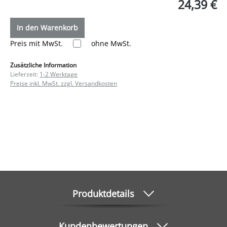
24,39 €
In den Warenkorb
Preis mit MwSt.
ohne MwSt.
Zusätzliche Information
Lieferzeit:
1-2 Werktage
Preise inkl. MwSt. zzgl. Versandkosten
Produktdetails
Kundenbewertungen