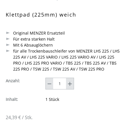
Durchschnittliche Bewertung von 0 von 5 Sternen
Klettpad (225mm) weich
Original MENZER Ersatzteil
Für extra starken Halt
Mit 6 Absauglöchern
für alle Trockenbauschleifer von MENZER LHS 225 / LHS
225 AV / LHS 225 VARIO / LHS 225 VARIO AV / LHS 225
PRO / LHS 225 PRO VARIO / TBS 225 / TBS 225 AV / TBS
225 PRO / TSW 225 / TSW 225 AV / TSW 225 PRO
Anzahl
Anzahl:
Inhalt:
1 Stück
24,39 € / Stk.