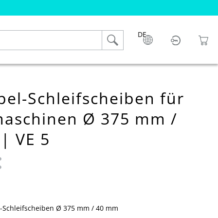
DE
l-Schleifscheiben für
maschinen Ø 375 mm /
| VE 5
 0 von 5 Sternen
Schleifscheiben Ø 375 mm / 40 mm