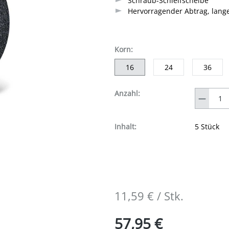
Schraub-Schleifscheibe
Hervorragender Abtrag, lange
auswählen
Korn
:
16
24
36
Anzahl
Anzahl:
Inhalt:
5 Stück
11,59 € / Stk.
57,95 €