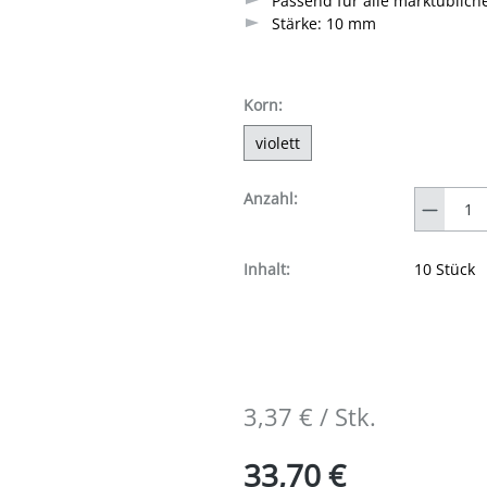
Passend für alle marktüblich
Stärke: 10 mm
auswählen
Korn
:
violett
Anzahl
Anzahl:
Inhalt:
10 Stück
3,37 € / Stk.
33,70 €