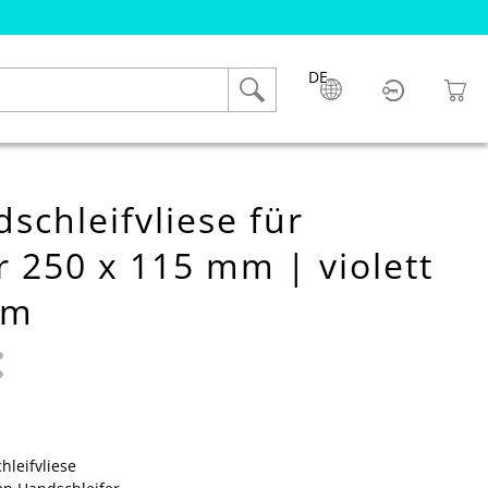
DE
chleifvliese für
r 250 x 115 mm | violett
mm
 0 von 5 Sternen
leifvliese