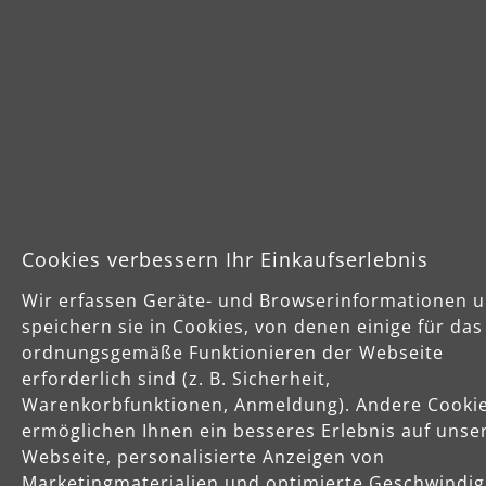
Vorkasse
Schnelle Lieferung
Käuferschutz
Cookies verbessern Ihr Einkaufserlebnis
Servicezeiten
Wir erfassen Geräte- und Browserinformationen 
Mo-Do: 8-16 Uhr
speichern sie in Cookies, von denen einige für das
Fr: 8-14 Uhr
ordnungsgemäße Funktionieren der Webseite
erforderlich sind (z. B. Sicherheit,
Warenkorbfunktionen, Anmeldung). Andere Cooki
ermöglichen Ihnen ein besseres Erlebnis auf unse
Produkte
Webseite, personalisierte Anzeigen von
Marketingmaterialien und optimierte Geschwindig