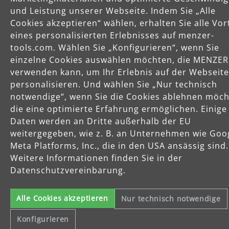
Service
und Leistung unserer Webseite. Indem Sie „Alle
Cookies akzeptieren“ wählen, erhalten Sie alle Vor
eines personalisierten Erlebnisses auf menzer-
Unternehmen
tools.com. Wählen Sie „Konfigurieren“, wenn Sie
einzelne Cookies auswählen möchten, die MENZER
verwenden kann, um Ihr Erlebnis auf der Webseite
personalisieren. Und wählen Sie „Nur technisch
notwendige“, wenn Sie die Cookies ablehnen möch
die eine optimierte Erfahrung ermöglichen. Einige
Daten werden an Dritte außerhalb der EU
Celsiusstraße 20
04420 Markranstädt
weitergegeben, wie z. B. an Unternehmen wie Goo
Telefon: +49 (0) 34205 9 27 94 00
Meta Platforms, Inc., die in den USA ansässig sind.
Fax: +49 (0) 34205 9 27 94 29
Weitere Informationen finden Sie in der
info@menzer-tools.com
Datenschutzvereinbarung.
Impressum
Alle Cookies akzeptieren
Nur technisch notwendige
Datenschutzerklärung
Allgemeine Geschäftsbedingungen
Konfigurieren