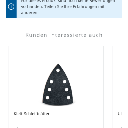
Für dieses Produkt sind noch keine Bewertungen
vorhanden. Teilen Sie Ihre Erfahrungen mit
anderen.
Kunden interessierte auch
Klett-Schleifblätter
Ultr