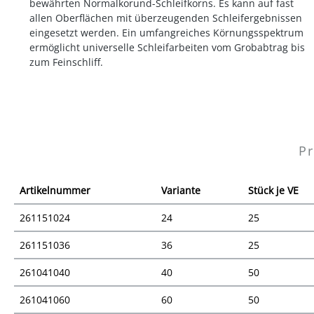
bewährten Normalkorund-Schleifkorns. Es kann auf fast
allen Oberflächen mit überzeugenden Schleifergebnissen
eingesetzt werden. Ein umfangreiches Körnungsspektrum
ermöglicht universelle Schleifarbeiten vom Grobabtrag bis
zum Feinschliff.
Pr
Artikelnummer
Variante
Stück je VE
261151024
24
25
261151036
36
25
261041040
40
50
261041060
60
50