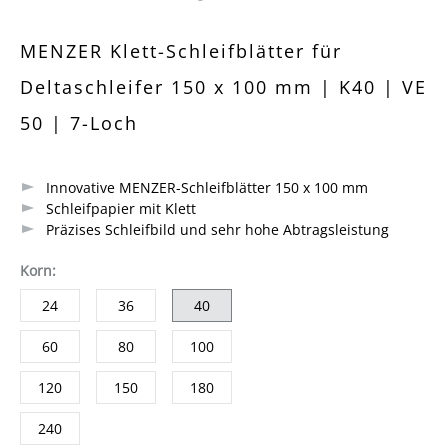
Durchschnittliche Bewertung von 0 von 5 Sternen
MENZER Klett-Schleifblätter für
Deltaschleifer 150 x 100 mm | K40 | VE
50 | 7-Loch
Innovative MENZER-Schleifblätter 150 x 100 mm
Schleifpapier mit Klett
Präzises Schleifbild und sehr hohe Abtragsleistung
auswählen
Korn
:
24
36
40
60
80
100
120
150
180
240