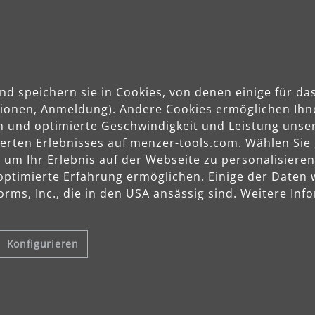
Anwendungsbereiche
nd speichern sie in Cookies, von denen einige für 
Stein, Beton, Putz
ktionen, Anmeldung). Andere Cookies ermöglichen Ihn
Gips, Spachtel
n und optimierte Geschwindigkeit und Leistung unser
Holz
sierten Erlebnisses auf menzer-tools.com. Wählen Sie
Farbe, Lack
m Ihr Erlebnis auf der Webseite zu personalisieren
optimierte Erfahrung ermöglichen. Einige der Daten
rms, Inc., die in den USA ansässig sind. Weitere Info
Konfigurieren