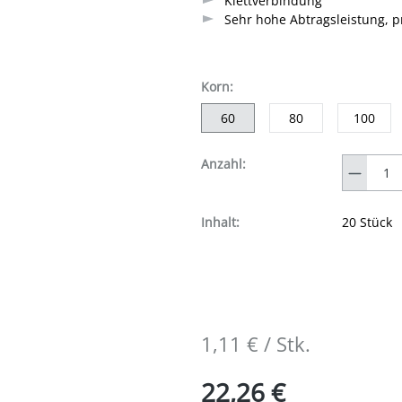
Klettverbindung
Sehr hohe Abtragsleistung, pr
auswählen
Korn
:
60
80
100
Anzahl
Anzahl:
Inhalt:
20 Stück
1,11 € / Stk.
22,26 €