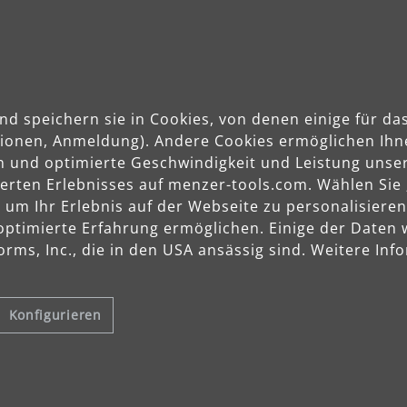
Anwendungsbereiche
nd speichern sie in Cookies, von denen einige für 
Stein, Beton, Putz
ktionen, Anmeldung). Andere Cookies ermöglichen Ihn
Gips, Spachtel
n und optimierte Geschwindigkeit und Leistung unser
Holz
sierten Erlebnisses auf menzer-tools.com. Wählen Sie
Farbe, Lack
m Ihr Erlebnis auf der Webseite zu personalisieren
optimierte Erfahrung ermöglichen. Einige der Daten
rms, Inc., die in den USA ansässig sind. Weitere Info
Konfigurieren