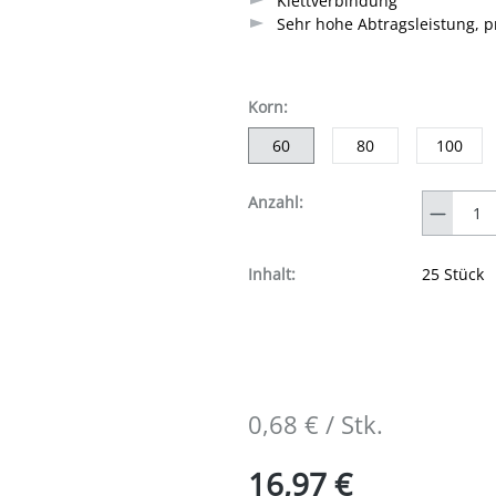
Klettverbindung
Sehr hohe Abtragsleistung, pr
auswählen
Korn
:
60
80
100
Anzahl
Anzahl:
Inhalt:
25 Stück
0,68 € / Stk.
16,97 €