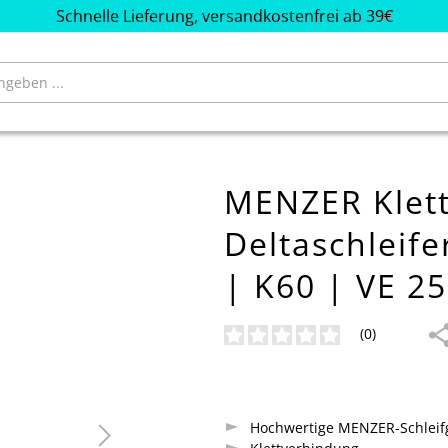
Schnelle Lieferung, versandkostenfrei ab 39€
MENZER Klett-
Deltaschleif
| K60 | VE 25
(0)
Durchschnittliche Bewertung von
Hochwertige MENZER-Schleifg