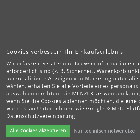
Cookies verbessern Ihr Einkaufserlebnis
Wir erfassen Geräte- und Browserinformationen u
erforderlich sind (z. B. Sicherheit, Warenkorbfun
Sichere Zahlungsarten
Schnelle Lie
personalisierte Anzeigen von Marketingmaterialie
wählen, erhalten Sie alle Vorteile eines personali
auswählen möchten, die MENZER verwenden kann, u
Vorkasse
wenn Sie die Cookies ablehnen möchten, die eine 
wie z. B. an Unternehmen wie Google & Meta Platfo
Datenschutzvereinbarung.
Käuferschutz
Servicezeite
Alle Cookies akzeptieren
Nur technisch notwendige
Mo-Do: 8-16 Uhr