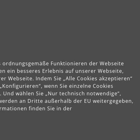
das ordnungsgemäße Funktionieren der Webseite
en ein besseres Erlebnis auf unserer Webseite,
Unternehmen
er Webseite. Indem Sie „Alle Cookies akzeptieren“
 „Konfigurieren“, wenn Sie einzelne Cookies
Über MENZER
. Und wählen Sie „Nur technisch notwendige“,
smöglichkeiten
Kontakt
 werden an Dritte außerhalb der EU weitergegeben,
g und Versandkosten
rmationen finden Sie in der
dung
er
widerrufen