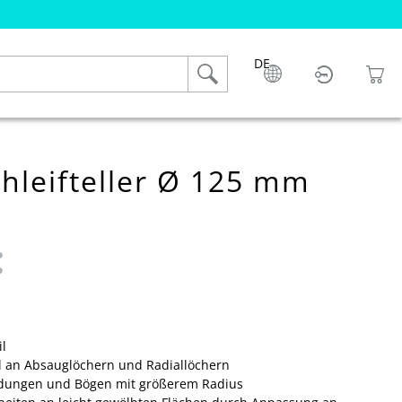
DE
chleifteller Ø 125 mm
 0 von 5 Sternen
l
hl an Absauglöchern und Radiallöchern
undungen und Bögen mit größerem Radius