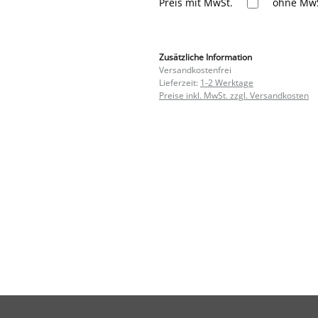
Preis mit MwSt.
ohne MwS
Zusätzliche Information
Versandkostenfrei
Lieferzeit:
1-2 Werktage
Preise inkl. MwSt. zzgl. Versandkosten