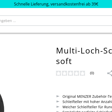
Schnelle Lieferung, versandkostenfrei ab 39€
Multi-Loch-S
soft
(0)
Durchschnittliche Bewertung von
Original MENZER Zubehör-Tei
Schleifteller mit hoher Anza
Weicher Schleifteller für R