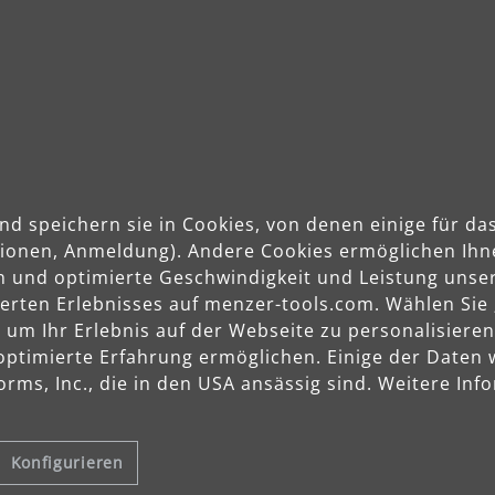
nd speichern sie in Cookies, von denen einige für 
ktionen, Anmeldung). Andere Cookies ermöglichen Ihn
ferung
Produkte
Service
n und optimierte Geschwindigkeit und Leistung unser
sierten Erlebnisses auf menzer-tools.com. Wählen Sie
Trockenbauschleifer
Garantie
m Ihr Erlebnis auf der Webseite zu personalisieren
Exzenterschleifer
Zahlung
optimierte Erfahrung ermöglichen. Einige der Daten
Einscheibenmaschinen
Lieferun
rms, Inc., die in den USA ansässig sind. Weitere Info
Industriesauger
Rücksen
n
Schleifmittel
Newslett
Konfigurieren
Zubehör
Vertrag 