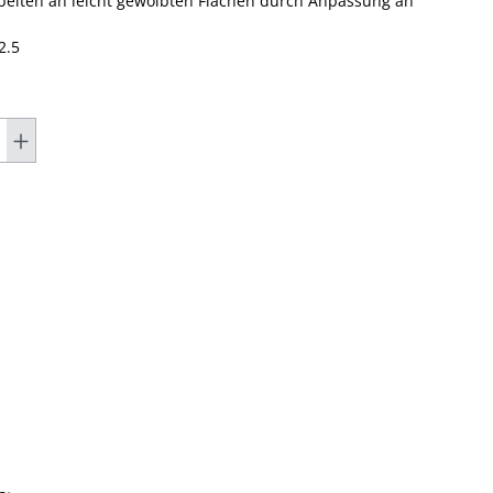
rbeiten an leicht gewölbten Flächen durch Anpassung an
2.5